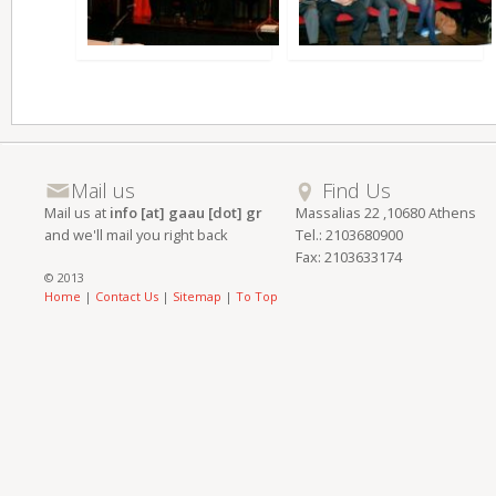
Mail us
Find Us
Mail us at
info [at] gaau [dot] gr
Massalias 22 ,10680 Athens
and we'll mail you right back
Tel.: 2103680900
Fax: 2103633174
© 2013
Home
|
Contact Us
|
Sitemap
|
To Top