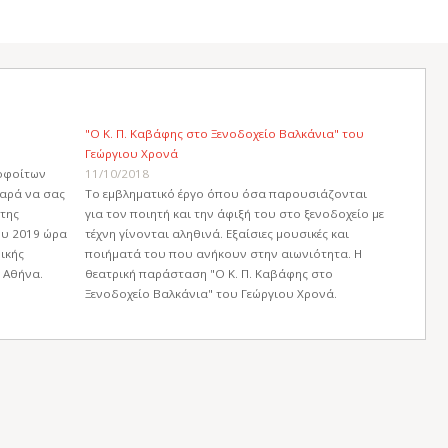
"Ο Κ. Π. Καβάφης στο Ξενοδοχείο Βαλκάνια" του
Γεώργιου Χρονά
οφοίτων
11/10/2018
χαρά να σας
Το εμβληματικό έργο όπου όσα παρουσιάζονται
της
για τον ποιητή και την άφιξή του στο ξενοδοχείο με
ου 2019 ώρα
τέχνη γίνονται αληθινά. Εξαίσιες μουσικές και
ικής
ποιήματά του που ανήκουν στην αιωνιότητα. Η
 Αθήνα.
θεατρική παράσταση "Ο Κ. Π. Καβάφης στο
Ξενοδοχείο Βαλκάνια" του Γεώργιου Χρονά.