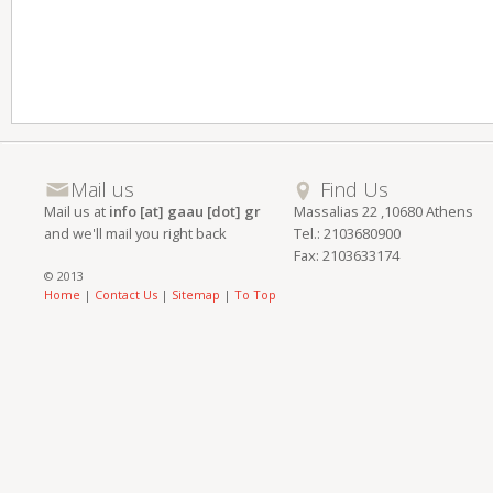
Mail us
Find Us
Mail us at
info [at] gaau [dot] gr
Massalias 22 ,10680 Athens
and we'll mail you right back
Tel.: 2103680900
Fax: 2103633174
© 2013
Home
|
Contact Us
|
Sitemap
|
To Top