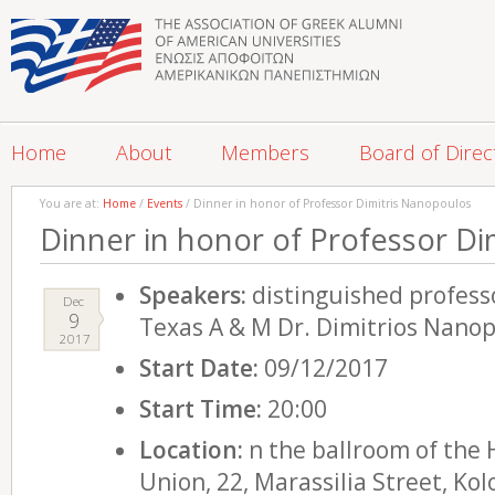
Home
About
Members
Board of Direc
You are at:
Home
/
Events
/ Dinner in honor of Professor Dimitris Nanopoulos
Dinner in honor of Professor D
Speakers:
distinguished professo
Dec
9
Texas A & M Dr. Dimitrios Nano
2017
Start Date:
09/12/2017
Start Time:
20:00
Location:
n the ballroom of the 
Union, 22, Marassilia Street, Kol