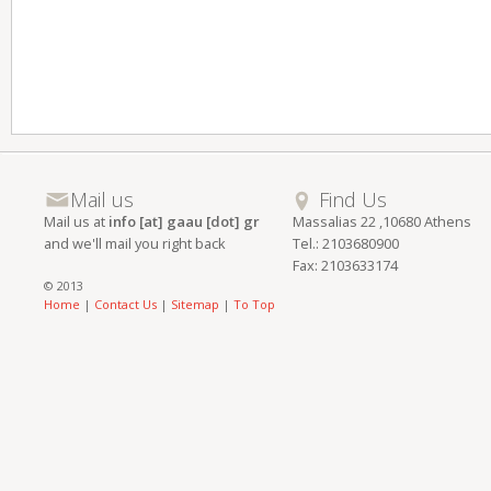
Mail us
Find Us
Mail us at
info [at] gaau [dot] gr
Massalias 22 ,10680 Athens
and we'll mail you right back
Tel.: 2103680900
Fax: 2103633174
© 2013
Home
|
Contact Us
|
Sitemap
|
To Top